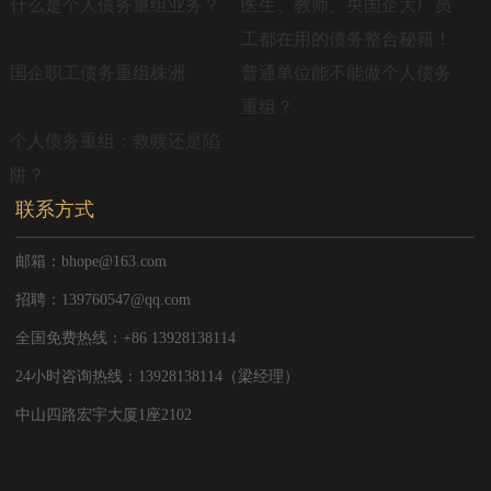
什么是个人债务重组业务？
医生、教师、央国企大厂员
工都在用的债务整合秘籍！
国企职工债务重组株洲
普通单位能不能做个人债务
重组？
个人债务重组：救赎还是陷
阱？
联系方式
邮箱：bhope@163.com
招聘：139760547@qq.com
全国免费热线：+86 13928138114
24小时咨询热线：13928138114（梁经理）
中山四路宏宇大厦1座2102