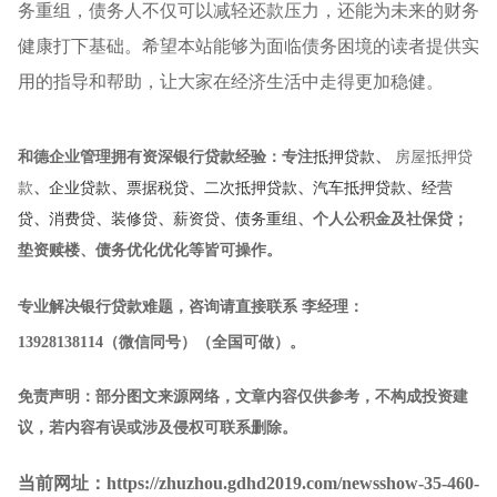
务重组，债务人不仅可以减轻还款压力，还能为未来的财务
健康打下基础。希望本站能够为面临债务困境的读者提供实
用的指导和帮助，让大家在经济生活中走得更加稳健。
和德企业管理
拥有资深银行贷款经验：专注
抵押贷款
、
房屋抵押贷
款
、
企业贷款
、
票据税贷
、
二次抵押贷款
、
汽车抵押贷款
、
经营
贷
、
消费贷
、
装修贷
、
薪资贷
、
债务重组
、个人公积金及社保贷；
垫资赎楼、债务优化优化等皆可操作。
专业解决银行贷款难题，咨询请直接联系
李经理
：
13928138114
（微信同号）（全国可做）
。
免责声明：部分图文来源网络，文章内容仅供参考，不构成投资建
议，若内容有误或涉及侵权可联系删除。
当前网址：https://zhuzhou.gdhd2019.com/newsshow-35-460-